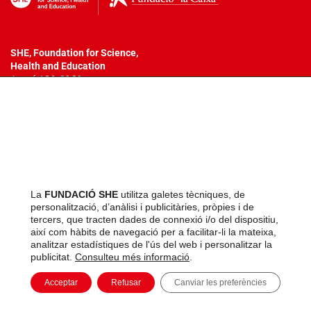
SHE, Foundation for Science,
Health
and Education
Aragó 186, 2º 3ª
08011 – Barcelona
T. +34 932 18 54 44
info@fundacionshe.org
Tots els drets reservats.
No es permet la reproducció total o parcial
dels materials o metodologia emprada en aquests programes, ni la
seva incorporació a un sistema informàtic, ni la seva transmissió en
La
FUNDACIÓ SHE
utilitza galetes tècniques, de
qualsevol forma o per qualsevol mitjà (electrònic, mecànic,
personalització, d’anàlisi i publicitàries, pròpies i de
fotocòpia, enregistrament o altres) sense autorització prèvia i per
tercers, que tracten dades de connexió i/o del dispositiu,
escrit dels titulars del copyright. La infracció dels drets esmentats
així com hàbits de navegació per a facilitar-li la mateixa,
pot constituir un delicte contra la propietat intel·lectual.
analitzar estadístiques de l'ús del web i personalitzar la
publicitat.
Consulteu més informació
.
Acceptar
Refusar
Canviar les preferències
Avís legal
Política de privacitat