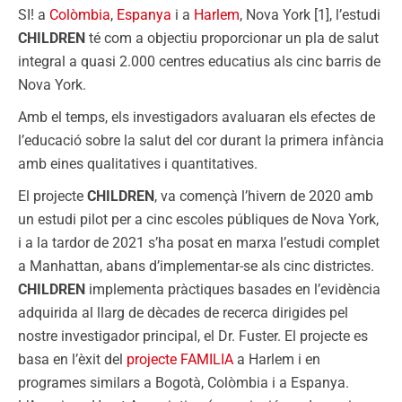
SI! a
Colòmbia
,
Espanya
i a
Harlem
, Nova York [1], l’estudi
CHILDREN
té com a objectiu proporcionar un pla de salut
integral a quasi 2.000 centres educatius als cinc barris de
Nova York.
Amb el temps, els investigadors avaluaran els efectes de
l’educació sobre la salut del cor durant la primera infància
amb eines qualitatives i quantitatives.
El projecte
CHILDREN
, va començà l’hivern de 2020 amb
un estudi pilot per a cinc escoles públiques de Nova York,
i a la tardor de 2021 s’ha posat en marxa l’estudi complet
a Manhattan, abans d’implementar-se als cinc districtes.
CHILDREN
implementa pràctiques basades en l’evidència
adquirida al llarg de dècades de recerca dirigides pel
nostre investigador principal, el Dr. Fuster. El projecte es
basa en l’èxit del
projecte FAMILIA
a Harlem i en
programes similars a Bogotà, Colòmbia i a Espanya.