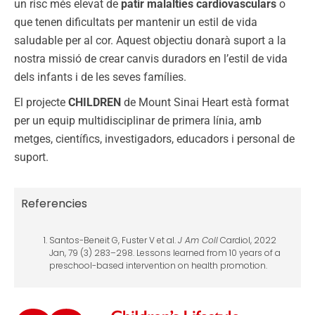
un risc més elevat de
patir malalties cardiovasculars
o
que tenen dificultats per mantenir un estil de vida
saludable per al cor. Aquest objectiu donarà suport a la
nostra missió de crear canvis duradors en l’estil de vida
dels infants i de les seves famílies.
El projecte
CHILDREN
de Mount Sinai Heart està format
per un equip multidisciplinar de primera línia, amb
metges, científics, investigadors, educadors i personal de
suport.
Referencies
Santos-Beneit G, Fuster V et al.
J Am Coll
Cardiol, 2022
Jan, 79 (3) 283–298. Lessons learned from 10 years of a
preschool-based intervention on health promotion.