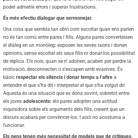
poder admetre errors i superar frustracions.
És més efectiu dialogar que sermonejar.
Una cosa que sembla tan obvi com escoltar quan ens parlen
no és tan comú entre pares i fills. Alguns pares converteixen
el diàleg en un monòleg: exposen les seves raons i donen
opinions, sense escoltar els seus fills ni donar-los possibilitat
de rèplica. Els nois, quan se n’ adonen, acaben per perdre la
motivació, desconnecten o s’escapen amb evasives. És
bàsic
respectar els silencis i donar temps a l’altre
a
entendre el que s’ha dit i interpretar el que s’ha volgut dir.
Aquesta és una situació que es dóna sovint, sobretot entre
els joves
adolescents:
els pares adopten una actitud
inquisidora sobre els arguments dels fills, creient que un
discurs acabarà per convèncer-los. I això no acostuma a
funcionar.
Els nens tenen més necessitat de models que de crítiques.