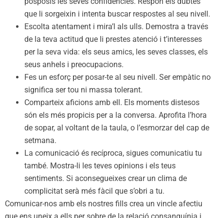
posposis les seves confidències. Respon els dubtes
que li sorgeixin i intenta buscar respostes al seu nivell.
Escolta atentament i mira’l als ulls. Demostra a través
de la teva actitud que li prestes atenció i t’interesses
per la seva vida: els seus amics, les seves classes, els
seus anhels i preocupacions.
Fes un esforç per posar-te al seu nivell. Ser empàtic no
significa ser tou ni massa tolerant.
Comparteix aficions amb ell. Els moments distesos
són els més propicis per a la conversa. Aprofita l’hora
de sopar, al voltant de la taula, o l’esmorzar del cap de
setmana.
La comunicació és recíproca, sigues comunicatiu tu
també. Mostra-li les teves opinions i els teus
sentiments. Si aconsegueixes crear un clima de
complicitat serà més fàcil que s’obri a tu.
Comunicar-nos amb els nostres fills crea un vincle afectiu
que ens uneix a ells per sobre de la relació consanguínia i