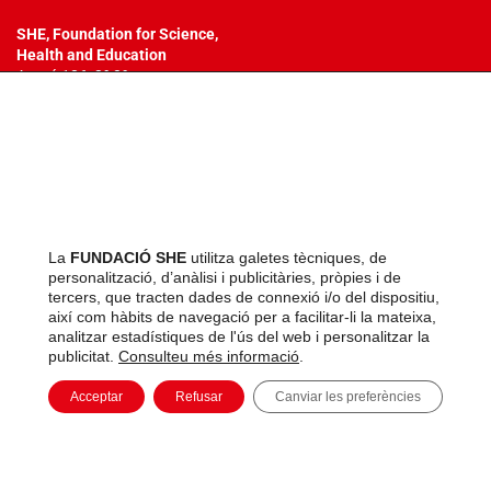
SHE, Foundation for Science,
Health
and Education
Aragó 186, 2º 3ª
08011 – Barcelona
T. +34 932 18 54 44
info@fundacionshe.org
Tots els drets reservats.
No es permet la reproducció total o parcial
dels materials o metodologia emprada en aquests programes, ni la
seva incorporació a un sistema informàtic, ni la seva transmissió en
La
FUNDACIÓ SHE
utilitza galetes tècniques, de
qualsevol forma o per qualsevol mitjà (electrònic, mecànic,
personalització, d’anàlisi i publicitàries, pròpies i de
fotocòpia, enregistrament o altres) sense autorització prèvia i per
tercers, que tracten dades de connexió i/o del dispositiu,
escrit dels titulars del copyright. La infracció dels drets esmentats
així com hàbits de navegació per a facilitar-li la mateixa,
pot constituir un delicte contra la propietat intel·lectual.
analitzar estadístiques de l'ús del web i personalitzar la
publicitat.
Consulteu més informació
.
Acceptar
Refusar
Canviar les preferències
Avís legal
Política de privacitat
Política de cookies