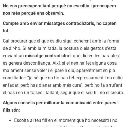
No ens preocupem tant perquè no escoltin i preocupem-
nos més perquè ens observin.
Compte amb enviar missatges contradictoris, ho capten
tot.
Cal procurar que el que es diu sigui coherent amb la forma
de dir-ho. Si amb la mirada, la postura o els gestos s’està
enviant un
missatge contradictori
que dicten les paraules,
es genera desconfiança. Així, si el nen ha fet alguna cosa
malament sense voler i el pare li diu, aparentment en pla
conciliador: “ja sé que no ho has fet expressament i no estic
enfadat, però has d’anar amb més cura”, però ho fa arrufant
el nas i en un to sec i tallant, segur que el seu fill no el creurà.
Alguns consells per millorar la comunicació entre pares i
fills són:
Escolta al teu fill en el moment que ho necessiti i no