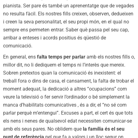
pianista. Ser pare és també un aprenentatge que de vegades
no resulta fàcil. Els nostres fills creixen, observen, dedueixen
i creen la seva personalitat, el seu propi món, en el qual no
sempre ens permeten entrar. Saber què passa pel seu cap,
arribar a enteses i acords positius és qüestió de
comunicació.
En general, ens
falta temps per parlar
amb els nostres fills o,
millor dit, no li dediquem el temps ni l’interès que mereix.
Sobren pretextos quan la comunicació és inexistent: el
treball fora o dins de casa, el cansament, la falta de trobar el
moment adequat, la dedicació a altres “ocupacions” com
veure la televisió o fer servir l’ordinador o bé simplement la
manca d’habilitats comunicatives , és a dir, el “no sé com
parlar perquè m’entengui”. Excuses a part, el cert és que tots
els nens i nenes de qualsevol edat necessiten comunicar-se
amb els seus pares. No oblidem que
la família és el seu
punt de referència
pel que fa a valors i un lloc segur on