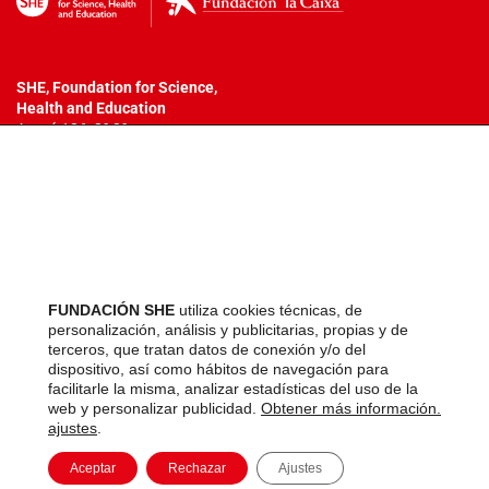
SHE, Foundation for Science,
Health
and Education
Aragó 186, 2º 3ª
08011 – Barcelona
T. +34 932 18 54 44
info@fundacionshe.org
Todos los derechos reservados.
No se permite la reproducción total o
parcial de los materiales o metodología empleada en estos
programas, ni su incorporación a un sistema informático, ni su
FUNDACIÓN SHE
utiliza cookies técnicas, de
transmisión en cualquier forma o por cualquier medio (electrónico,
personalización, análisis y publicitarias, propias y de
mecánico, fotocopia, grabación u otros) sin autorización previa y por
terceros, que tratan datos de conexión y/o del
escrito de los titulares del copyright. La infracción de dichos
dispositivo, así como hábitos de navegación para
derechos podrá constituir un delito contra la propiedad intelectual.
facilitarle la misma, analizar estadísticas del uso de la
web y personalizar publicidad.
Obtener más información.
ajustes
.
Aviso legal
Aceptar
Rechazar
Ajustes