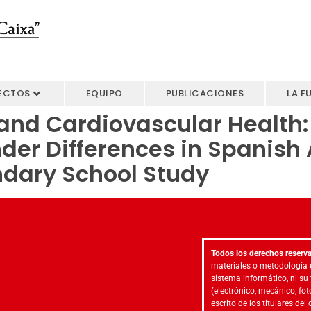
ECTOS
EQUIPO
PUBLICACIONES
LA F
 and Cardiovascular Health:
der Differences in Spanish
ndary School Study
Todos los derechos reserv
materiales o metodología 
sistema informático, ni su
(electrónico, mecánico, fot
escrito de los titulares de