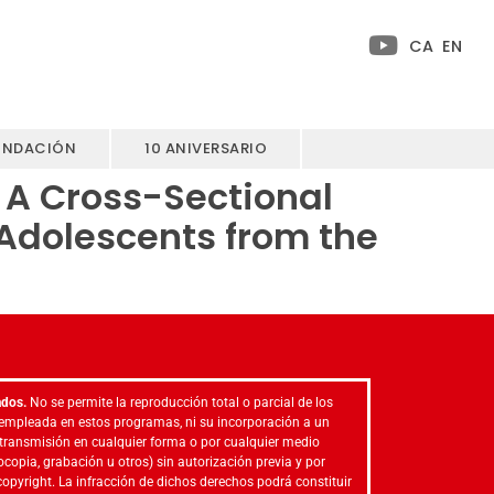
CA
EN
UNDACIÓN
10 ANIVERSARIO
 A Cross-Sectional
 Adolescents from the
ados.
No se permite la reproducción total o parcial de los
empleada en estos programas, ni su incorporación a un
 transmisión en cualquier forma o por cualquier medio
ocopia, grabación u otros) sin autorización previa y por
l copyright. La infracción de dichos derechos podrá constituir