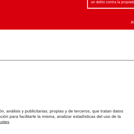
un delito contra la propied
A
n, análisis y publicitarias, propias y de terceros, que tratan datos
ión para facilitarle la misma, analizar estadísticas del uso de la
ustes
.