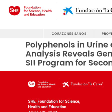
CORAZONES SANOS
PROY
Polyphenols in Urine
Analysis Reveals Gen
SI! Program for Seco
SHE, Foundation for Science,
Health
and Education