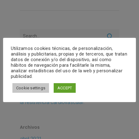
Utilizamos cookies técnicas, de personalización,
análisis y publicitarias, propias y de terceros, que tratan
datos de conexión y/o del dispositivo, así como
Entradas recientes
hábitos de navegación para facilitarle la misma,
analizar estadísticas del uso de la web y personalizar
Por ti, por los tuyos, por Cardona, ¡di que sí!
publicidad.
Retomamos el Healthy Communities
Cookie settings
ACCEPT
El decálogo para un buen entrenamiento de
la resistencia cardiovascular.
Archivos
abril 2021