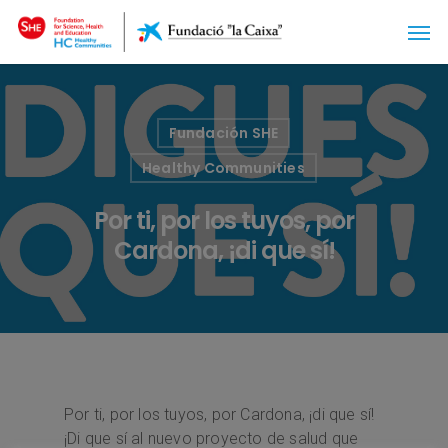
Fundación SHE
Healthy Communities
Por ti, por los tuyos, por
Cardona, ¡di que sí!
Por ti, por los tuyos, por Cardona, ¡di que sí!
¡Di que sí al nuevo proyecto de salud que