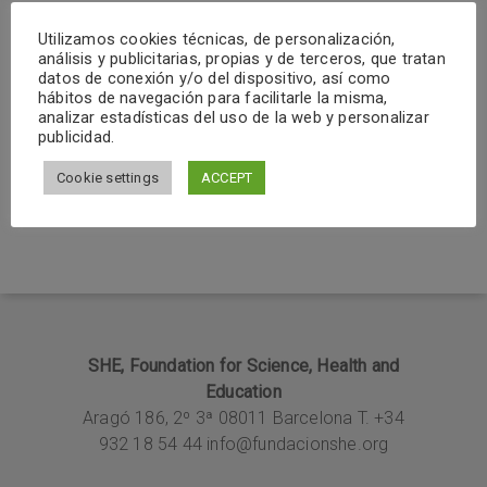
llevaremos a cabo en Cardona!
Utilizamos cookies técnicas, de personalización,
análisis y publicitarias, propias y de terceros, que tratan
Estad atentos y atentas a vuestros
datos de conexión y/o del dispositivo, así como
buzones, recibiréis un cuadríptico con toda
hábitos de navegación para facilitarle la misma,
analizar estadísticas del uso de la web y personalizar
la información
publicidad.
#SHECardona2030
#HC2030
#Cardona
Cookie settings
ACCEPT
SHE, Foundation for Science, Health and
Education
Aragó 186, 2º 3ª
08011 Barcelona T. +34
932 18 54 44
info@fundacionshe.org