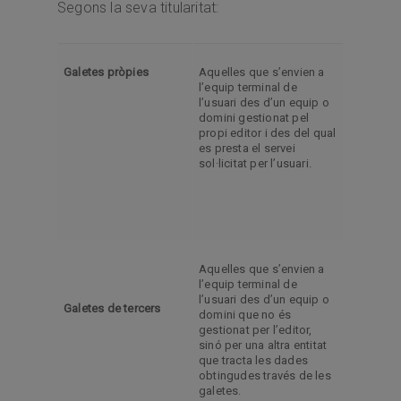
Segons la seva titularitat:
Galetes pròpies
Aquelles que s’envien a
l’equip terminal de
l’usuari des d’un equip o
domini gestionat pel
propi editor i des del qual
es presta el servei
sol·licitat per l’usuari.
Aquelles que s’envien a
l’equip terminal de
l’usuari des d’un equip o
Galetes de tercers
domini que no és
gestionat per l’editor,
sinó per una altra entitat
que tracta les dades
obtingudes través de les
galetes.