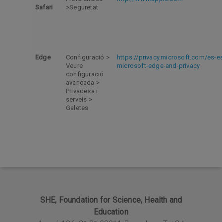
Safari
>Seguretat
Edge
Configuració >
https://privacy.microsoft.com/es-
Veure
microsoft-edge-and-privacy
configuració
avançada >
Privadesa i
serveis >
Galetes
SHE, Foundation for Science, Health and
Education