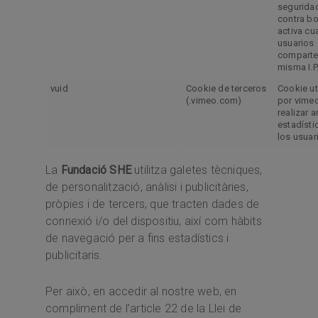
segurida
contra bo
activa c
usuarios
comparte
misma I.P
vuid
Cookie de terceros
Cookie ut
(.vimeo.com)
por vime
realizar a
estadísti
los usuar
La
Fundació SHE
utilitza galetes tècniques,
de personalització, anàlisi i publicitàries,
pròpies i de tercers, que tracten dades de
connexió i/o del dispositiu, així com hàbits
de navegació per a fins estadístics i
publicitaris.
Per això, en accedir al nostre web, en
compliment de l’article 22 de la Llei de