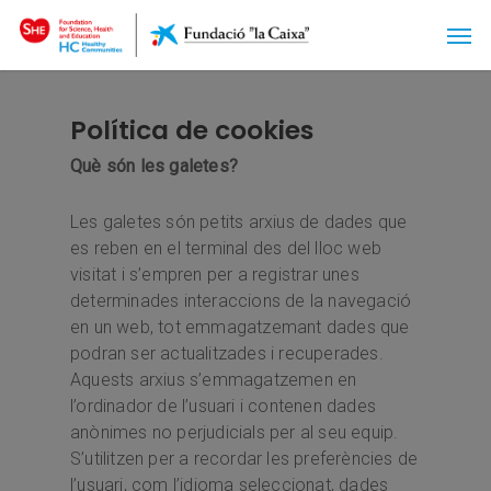
Política de cookies
Què són les galetes?
Les galetes són petits arxius de dades que
es reben en el terminal des del lloc web
visitat i s’empren per a registrar unes
determinades interaccions de la navegació
en un web, tot emmagatzemant dades que
podran ser actualitzades i recuperades.
Aquests arxius s’emmagatzemen en
l’ordinador de l’usuari i contenen dades
anònimes no perjudicials per al seu equip.
S’utilitzen per a recordar les preferències de
l’usuari, com l’idioma seleccionat, dades