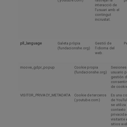
(.youtube.com)
rastrejar la
pu
interacció de
l’usuari amb el
contingut
incrustat.
pll_language
Galeta pròpia
Gestió de
P
(fundacionshe.org)
l’idioma del
web.
moove_gdpr_popup
Cookie propia
Sesiones
(fundacionshe.org)
usuario p
gestión 
consenti
de cooki
VISITOR_PRIVACY_METADATA
Cookie de terceros
Es una c
(.youtube.com)
de YouTu
se utiliza
contexto 
privacida
visitante 
sitios we