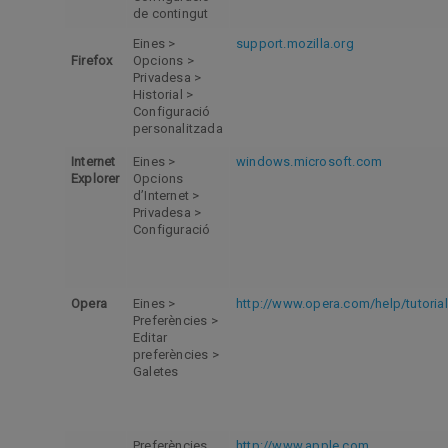
de contingut
Eines >
support.mozilla.org
Firefox
Opcions >
Privadesa >
Historial >
Configuració
personalitzada
Internet
Eines >
windows.microsoft.com
Explorer
Opcions
d’Internet >
Privadesa >
Configuració
Opera
Eines >
http://www.opera.com/help/tutorial
Preferències >
Editar
preferències >
Galetes
Preferències
http://www.apple.com