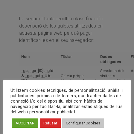
La següent taula recull la classificació i
descripció de les galetes utilitzades en
aquesta pàgina web perquè pugui
identificar-les en el seu navegador:
Nom
Titular
Dades
Fi
obtingudes
_ga, _ga_[ID], _gid
Sessions dels
An
& _gat_gatg_UA-
Galeta pròpia
visitants.
[ID]
(.fundacionshe.org)
_ga, _ga_[ID] &
_gid:
Utilitzem cookies tècniques, de personalització, anàlisi i
S’utilitzen per
publicitàries, pròpies i de tercers, que tracten dades de
a diferenciar
connexió i/o del dispositiu, així com hàbits de
els usuaris.
navegació per facilitar-la, analitzar estadístiques de l'ús
del web i personalitzar publicitat.
_gat_gatg_UA-
[ID]: S’utilitza
ACCEPTAR
Refusar
Configurar Cookies
per a limitar el
percentatge