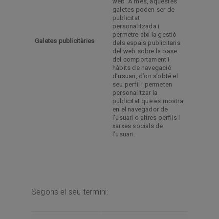
web. A més, aquestes
galetes poden ser de
publicitat
personalitzada i
permetre així la gestió
Galetes publicitàries
dels espais publicitaris
del web sobre la base
del comportament i
hàbits de navegació
d’usuari, d’on s’obté el
seu perfil i permeten
personalitzar la
publicitat que es mostra
en el navegador de
l’usuari o altres perfils i
xarxes socials de
l’usuari.
Segons el seu termini: