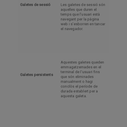
Galetes de sessió
Les galetes de sessió són
aquelles que duren el
temps que l’usuari està
navegant per la pàgina
web i s’esborren en tancar
el navegador.
Aquestes galetes queden
emmagatzemades en el
terminal de l’usuari fins
Galetes persistents
que són eliminades
manualment o hagi
conclòs el període de
durada establert per a
aquesta galeta.