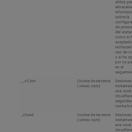
utiliza pa
almacena
informac
sobre la
configur
de privac
del visita
como si 
aceptado
rechazad
uso de c
o si ha o
por no pa
en el
seguimie
__cf_bm
Cookie de terceros
Sesiones
(.vimeo.com)
visitantes
una cook
cloudfare
segurida
contra bo
_cfuvid
Cookie de terceros
Sesiones
(.vimeo.com)
visitantes
una cook
cloudfare