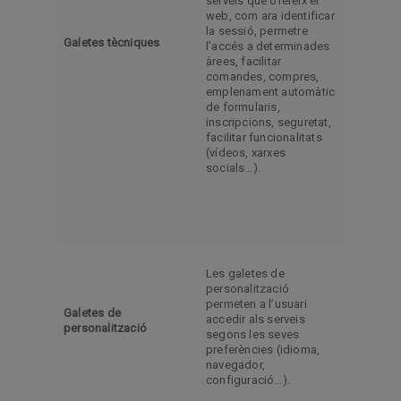
serveis que ofereix el
web, com ara identificar
la sessió, permetre
Galetes tècniques
l’accés a determinades
àrees, facilitar
comandes, compres,
emplenament automàtic
de formularis,
inscripcions, seguretat,
facilitar funcionalitats
(vídeos, xarxes
socials…).
Les galetes de
personalització
permeten a l’usuari
Galetes de
accedir als serveis
personalització
segons les seves
preferències (idioma,
navegador,
configuració…).